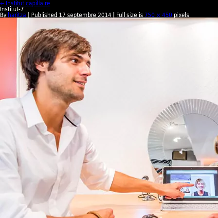
← Institut capillaire
Institut-7
By
haritza
| Published
17 septembre 2014
| Full size is
750 × 450
pixels