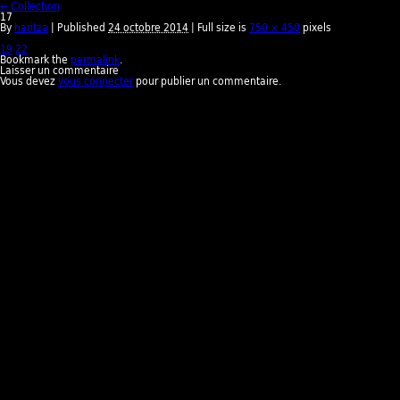
← Collection
17
By
haritza
| Published
24 octobre 2014
| Full size is
750 × 450
pixels
19
22
Bookmark the
permalink
.
Laisser un commentaire
Vous devez
vous connecter
pour publier un commentaire.